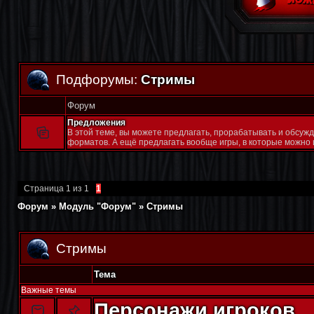
Подфорумы:
Стримы
Форум
Предложения
В этой теме, вы можете предлагать, прорабатывать и обсуж
форматов. А ещё предлагать вообще игры, в которые можно 
Страница
1
из
1
1
Форум
»
Модуль "Форум"
»
Стримы
Стримы
Тема
Важные темы
Персонажи игроков