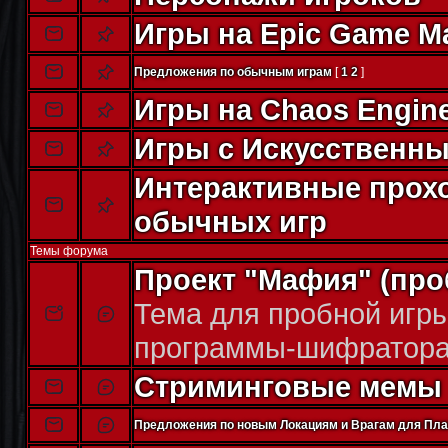
Игры на Epic Game M
Предложения по обычным играм
[
1
2
]
Игры на Chaos Engin
Игры с Искусственн
Интерактивные прох
обычных игр
Темы форума
Проект "Мафия" (про
Тема для пробной игр
программы-шифратор
Стриминговые мемы
Предложения по новым Локациям и Врагам для Пл