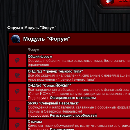
Форум
»
Модуль "Форум"
Модуль "Форум"
Форум
Общий форум
Форум для общения на все возможные темы, без ограничений
ограничения
ОНД №2 "Тренер Тёмного Типа"
Все обсуждения и направления, связанные с новеллизацией 
мире покемонов - "Тренер Тёмного Типа"
ОНД№6 "Соник ЙОЖЫГ"
Все направления и обсуждения, связанные с фанатской вс
"Соник ЙОЖЫГ", а также сопутствующих мини-сериалов, литер
Подфорумы:
Официальные материалы
SRPG "Северный Невральск"
Обсуждения и направления, связанные с особенным формато
стримы в Северном Невральске!
Подфорумы:
Регистрация способностей
Стримы
Комплект тем и обсуждений по всему, что связанно со стрим
Подфорумы:
Предложения