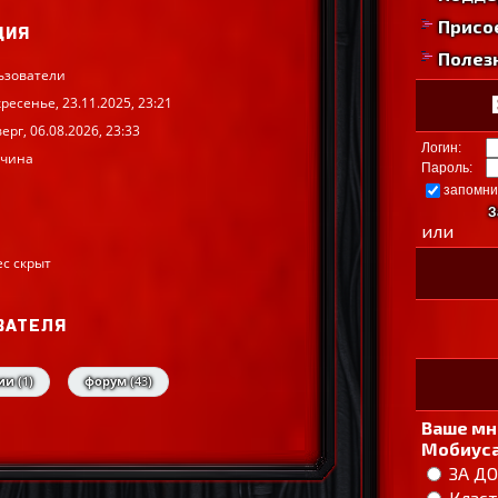
Присо
ЦИЯ
Полез
ьзователи
ресенье, 23.11.2025, 23:21
ерг, 06.08.2026, 23:33
Логин:
чина
Пароль:
запомни
З
или
ес скрыт
ВАТЕЛЯ
и (
1
)
форум (
43
)
Ваше мн
Мобиуса
ЗА Д
Класт