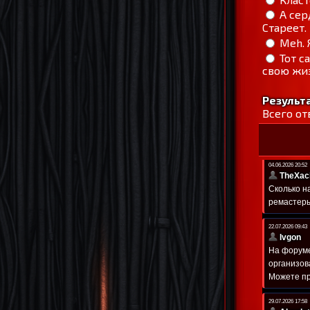
А сер
Стареет.
Meh. 
Тот с
свою жиз
Результ
Всего от