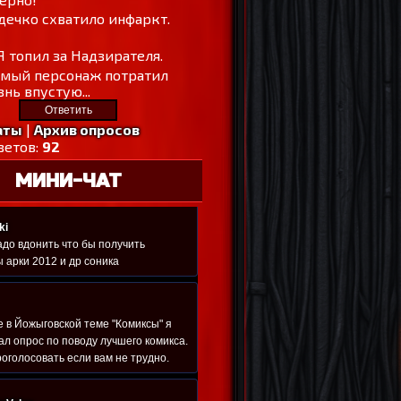
дечко схватило инфаркт.
Я топил за Надзирателя.
амый персонаж потратил
нь впустую...
аты
|
Архив опросов
ветов:
92
МИНИ-ЧАТ