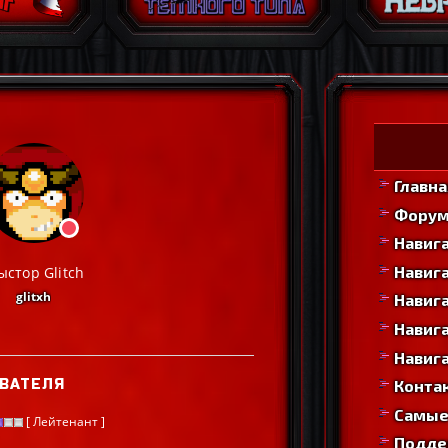
Главна
Фору
Навиг
Навига
стор Glitch
glitxh
Навига
Навига
Навига
ВАТЕЛЯ
Конта
Самые
[ Лейтенант ]
Подде