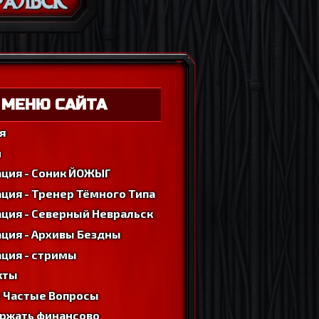
МЕНЮ САЙТА
я
м
ация - Соник ЙОЖЫГ
ция - Тренер Тёмного Типа
ция - Северный Невральск
ция - Архивы Бездны
ция - стримы
кты
 Частые Вопросы
ржать финансово