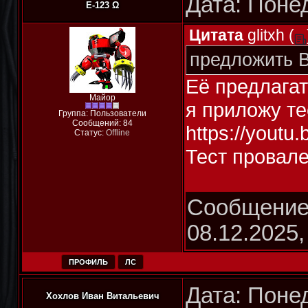
Дата: Понед
E-123 Ω
Цитата
glitxh
(
предложить B
Её предлагат
Майор
я приложу те
Группа: Пользователи
Сообщений:
84
https://youtu
Статус:
Offline
Тест провал
Сообщение
08.12.2025,
ПРОФИЛЬ
ЛС
Дата: Понед
Хохлов Иван Витальевич