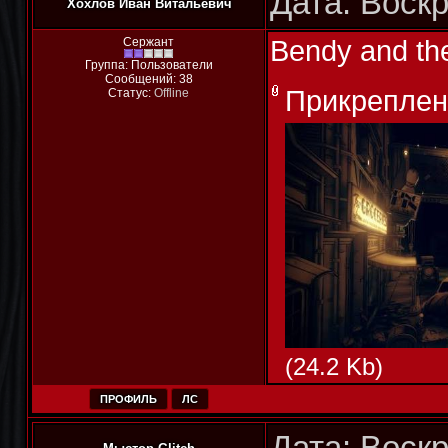
Дата: Воскр
Хохлов Иван Витальевич
Bendy and the
Сержант
Группа: Пользователи
Сообщений:
38
Прикреплен
Статус:
Offline
(24.2 Kb)
ПРОФИЛЬ
ЛС