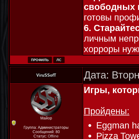
свободных 
готовы профи
6. Старайте
личным непри
хорроры нужн
ПРОФИЛЬ
ЛС
Дата: Вторн
ViruSSofT
Игры, кото
Пройдены:
Майор
Eggman hat
Группа: Администраторы
Сообщений:
80
Pizza Tow
Статус:
Offline