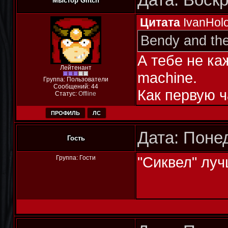
Дата: Воскр
Мыстор Glitch
Цитата
IvanHol
Bendy and the
А тебе не ка
Лейтенант
machine.
Группа: Пользователи
Сообщений:
44
Как первую 
Статус:
Offline
ПРОФИЛЬ
ЛС
Дата: Понед
Гость
"Сиквел" лу
Группа: Гости