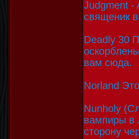
Judgment - 
священик в
Deadly 30 П
оскорблены
вам сюда.
Norland Это
Nunholy (С
вампиры в 
сторону че