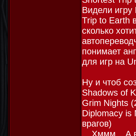
Видели игру F
Trip to Eart
сколько хоти
автопереводч
понимает анг
для игр на Uni
Ну и чтоб с
Shadows of K
Grim Nights 
Diplomacy is
врагов)
... Хммм... А