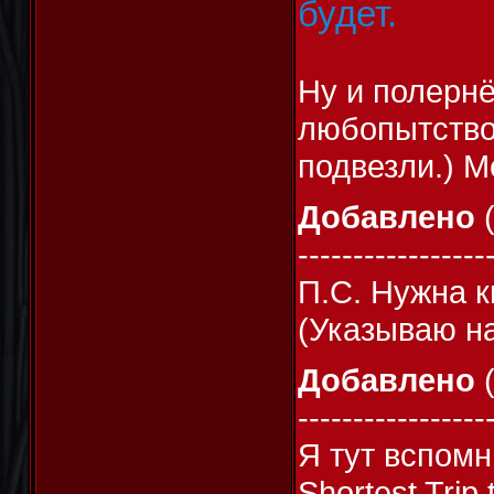
будет.
Ну и полернё
любопытство
подвезли.) M
Добавлено
(
-----------------
П.С. Нужна к
(Указываю на
Добавлено
(
-----------------
Я тут вспомн
Shortest Trip 