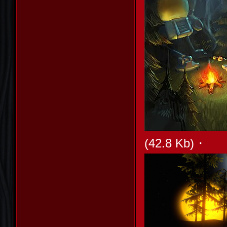
·
(42.8 Kb)