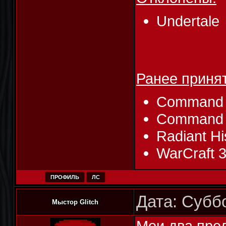
Undertale
Ранее приня
Command &
Command &
Radiant Hi
WarCraft 
ПРОФИЛЬ
ЛС
Дата: Суббо
Мыстор Glitch
Мои два пре