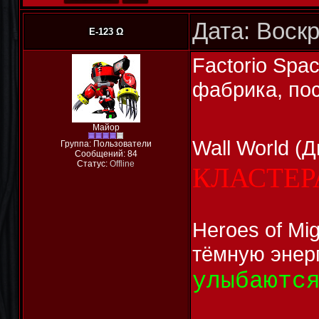
Дата: Воскр
E-123 Ω
Factorio Spa
фабрика, по
Майор
Wall World (
Группа: Пользователи
Сообщений:
84
Статус:
Offline
КЛАСТЕР
Heroes of Mi
тёмную энер
улыбаютс