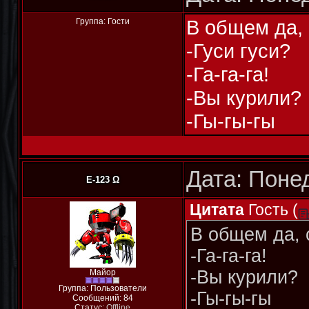
В общем да, 
Группа: Гости
-Гуси гуси?
-Га-га-га!
-Вы курили?
-Гы-гы-гы
Дата: Понед
E-123 Ω
Цитата
Гость
(
В общем да, 
-Га-га-га!
-Вы курили?
Майор
Группа: Пользователи
-Гы-гы-гы
Сообщений:
84
Статус:
Offline