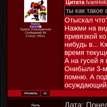
Цитата
IvanHol
ты как такое
Отыскал что
Майор
Нажми на ви
Группа: Пользователи
Сообщений:
84
привязкой ко
Статус:
Offline
нибудь в... 
время текуще
А на гусей я
Онибыли 3-м
помню. А под
осуждающий 
ПРОФИЛЬ
ЛС
Дата: Понед
Гость