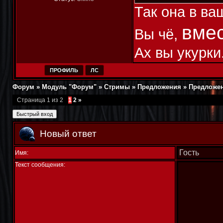
Так она в ва
вмес
Вы чё,
Ах вы укурки
ПРОФИЛЬ
ЛС
Форум
»
Модуль "Форум"
»
Стримы
»
Предложения
»
Предложе
Страница
1
из
2
1
2
»
Новый ответ
Имя:
Текст сообщения: