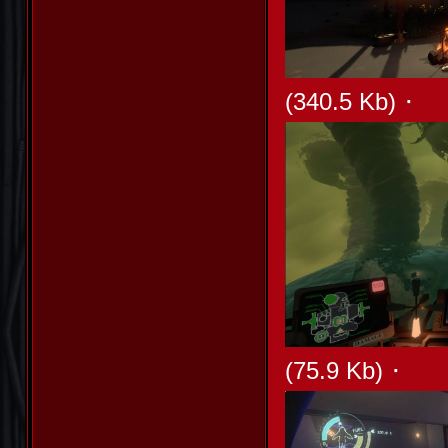
·
(340.5 Kb)
·
(75.9 Kb)