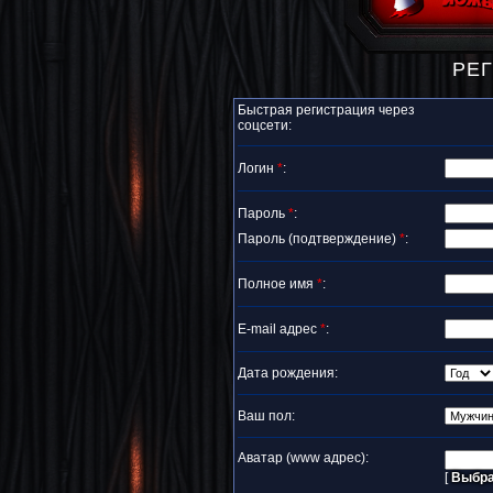
РЕ
Быстрая регистрация через
соцсети:
Логин
*
:
Пароль
*
:
Пароль (подтверждение)
*
:
Полное имя
*
:
E-mail адрес
*
:
Дата рождения:
Ваш пол:
Аватар
(www адрес)
:
[
Выбра