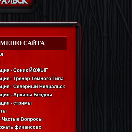
МЕНЮ САЙТА
ая
м
ация - Соник ЙОЖЫГ
ция - Тренер Тёмного Типа
ация - Северный Невральск
ация - Архивы Бездны
ция - стримы
кты
 Частые Вопросы
ржать финансово