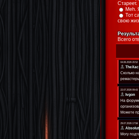
Стареет.
Meh. 
Тот с
свою жиз
Результ
Всего от