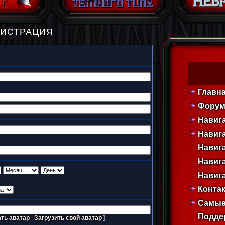
ГИСТРАЦИЯ
Главн
Фору
Навиг
Навига
Навиг
Навиг
-
-
Навига
Конта
Самые
Подде
ть аватар
|
Загрузить свой аватар
]