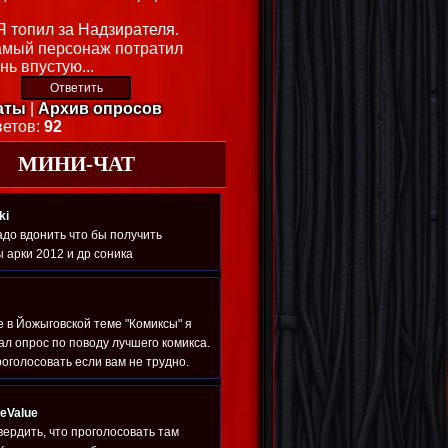
Я топил за Надзирателя.
амый персонаж потратил
нь впустую...
аты
|
Архив опросов
ветов:
92
МИНИ-ЧАТ