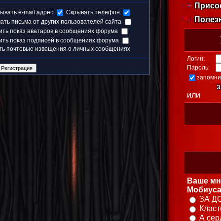
Присо
ывать e-mail адрес
Скрывать телефон
Полез
ать письма от других пользователей сайта
ить показ аватаров в сообщениях форума
ить показ подписей в сообщениях форума
ть почтовые извещения о личных сообщениях
Логин:
Пароль:
запомни
З
или
Ваше мн
Мобиуса
ЗА Д
Класт
А сер