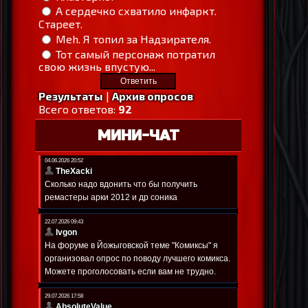
А сердечко схватило инфаркт.
Стареет.
Meh. Я топил за Надзирателя.
Тот самый персонаж потратил
свою жизнь впустую...
Результаты
|
Архив опросов
Всего ответов:
92
МИНИ-ЧАТ