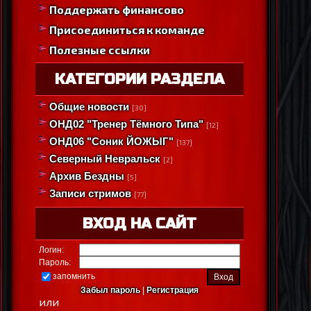
Поддержать финансово
Присоединиться к команде
Полезные ссылки
КАТЕГОРИИ РАЗДЕЛА
Общие новости
[30]
ОНД02 "Тренер Тёмного Типа"
[12]
ОНД06 "Соник ЙОЖЫГ"
[137]
Северный Невральск
[2]
Архив Бездны
[5]
Записи стримов
[77]
ВХОД НА САЙТ
Логин:
Пароль:
запомнить
Забыл пароль
|
Регистрация
или