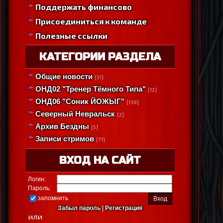
Поддержать финансово
Присоединиться к команде
Полезные ссылки
КАТЕГОРИИ РАЗДЕЛА
Общие новости
[31]
ОНД02 "Тренер Тёмного Типа"
[12]
ОНД06 "Соник ЙОЖЫГ"
[138]
Северный Невральск
[2]
Архив Бездны
[5]
Записи стримов
[77]
ВХОД НА САЙТ
Логин:
Пароль:
запомнить
Забыл пароль
|
Регистрация
или