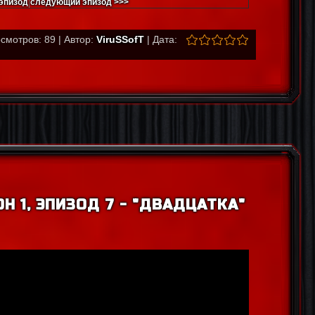
эпизод
следующий эпизод >>>
смотров: 89 | Автор:
ViruSSofT
| Дата:
Н 1, ЭПИЗОД 7 - "ДВАДЦАТКА"