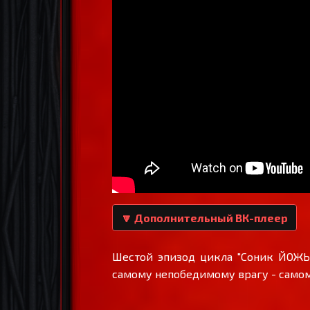
🔽 Дополнительный ВК-плеер
Шестой эпизод цикла "Соник ЙОЖЫ
самому непобедимому врагу - самом