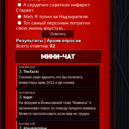
А сердечко схватило инфаркт.
Стареет.
Meh. Я топил за Надзирателя.
Тот самый персонаж потратил
свою жизнь впустую...
Результаты
|
Архив опросов
Всего ответов:
92
МИНИ-ЧАТ