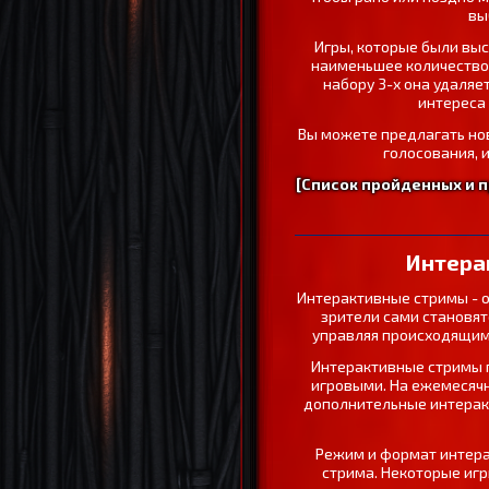
вы
Игры, которые были выс
наименьшее количество 
набору 3-х она удаляе
интереса 
Вы можете предлагать нов
голосования, 
[Список пройденных и 
Интера
Интерактивные стримы - 
зрители сами становят
управляя происходящим 
Интерактивные стримы п
игровыми. На ежемесяч
дополнительные интерак
Режим и формат интера
стрима. Некоторые игр