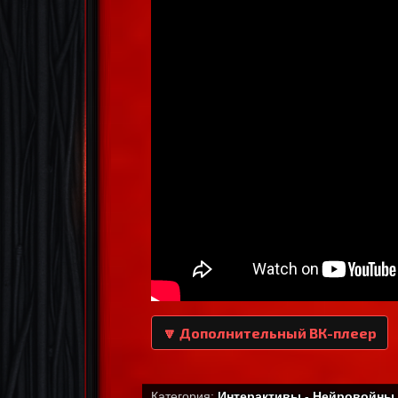
🔽 Дополнительный ВК-плеер
Категория:
Интерактивы - Нейровойны