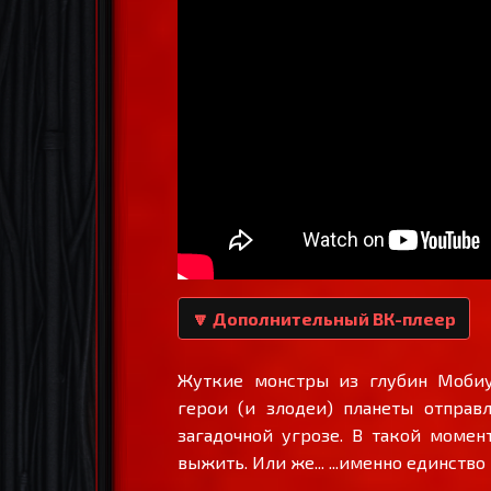
🔽 Дополнительный ВК-плеер
Жуткие монстры из глубин Мобиу
герои (и злодеи) планеты отправ
загадочной угрозе. В такой момен
выжить. Или же... ...именно единств