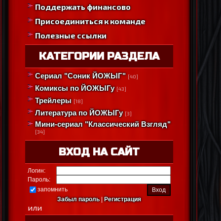
Поддержать финансово
Присоединиться к команде
Полезные ссылки
КАТЕГОРИИ РАЗДЕЛА
Сериал "Соник ЙОЖЫГ"
[40]
Комиксы по ЙОЖЫГу
[43]
Трейлеры
[18]
Литература по ЙОЖЫГу
[3]
Мини-сериал "Классический Взгляд"
[34]
ВХОД НА САЙТ
Логин:
Пароль:
запомнить
Забыл пароль
|
Регистрация
или