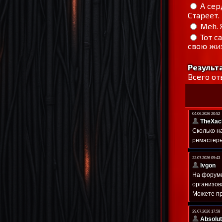
А сер
Стареет.
Meh. 
Тот с
свою жиз
Результ
Всего от