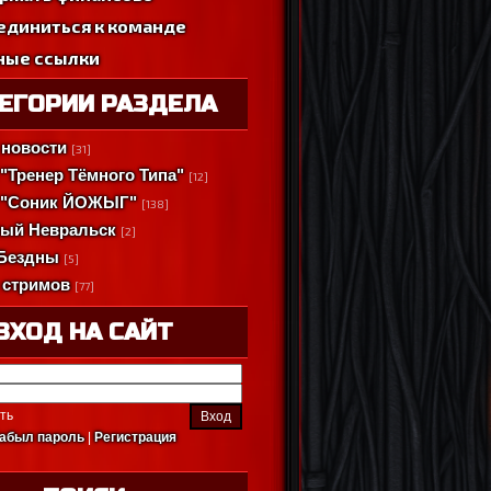
единиться к команде
ные ссылки
ЕГОРИИ РАЗДЕЛА
новости
[31]
"Тренер Тёмного Типа"
[12]
 "Соник ЙОЖЫГ"
[138]
ый Невральск
[2]
Бездны
[5]
 стримов
[77]
ВХОД НА САЙТ
ть
абыл пароль
|
Регистрация