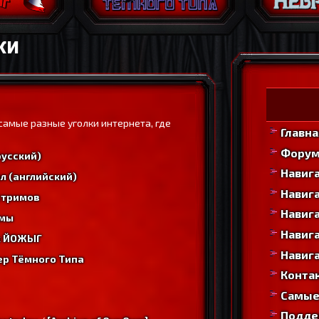
КИ
самые разные уголки интернета, где
Главна
Фору
русский)
Навиг
л (английский)
Навига
стримов
Навига
имы
Навига
ик ЙОЖЫГ
Навига
ер Тёмного Типа
Конта
Самые
Подде