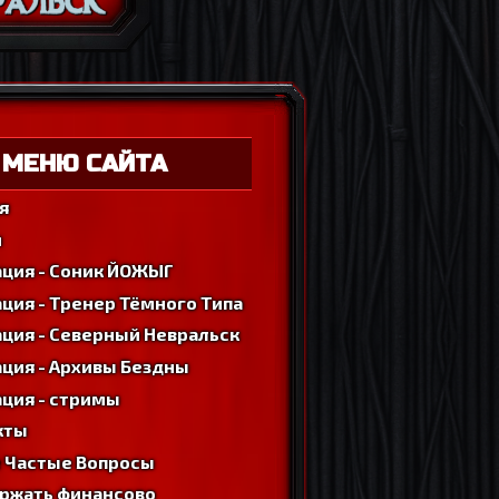
МЕНЮ САЙТА
я
м
ация - Соник ЙОЖЫГ
ция - Тренер Тёмного Типа
ция - Северный Невральск
ция - Архивы Бездны
ция - стримы
кты
 Частые Вопросы
ржать финансово