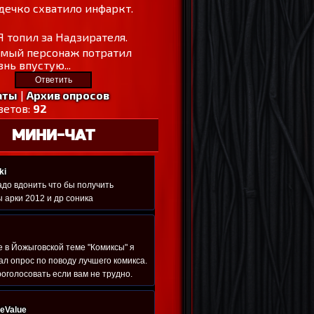
дечко схватило инфаркт.
Я топил за Надзирателя.
амый персонаж потратил
нь впустую...
аты
|
Архив опросов
ветов:
92
МИНИ-ЧАТ