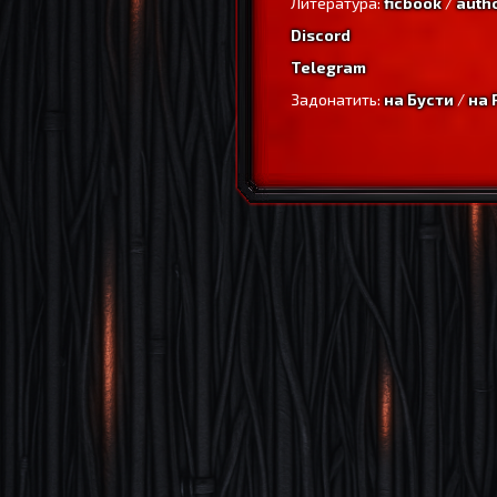
Литература:
ficbook
/
auth
Discord
Telegram
Задонатить:
на Бусти
/
на 