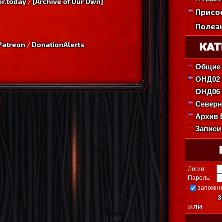
or.today
/
[Archive of Our Own]
Присо
Полез
Patreon
/
DonationAlerts
КАТ
Общие 
ОНД02 
ОНД06
Северн
Архив 
Записи
Логин:
Пароль:
запомни
З
или