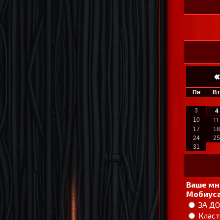
«
Пн
Вт
3
4
10
11
17
18
24
25
31
Ваше мн
Мобиуса
ЗА Д
Класт