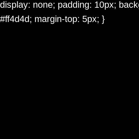
display: none; padding: 10px; back
#ff4d4d; margin-top: 5px; }