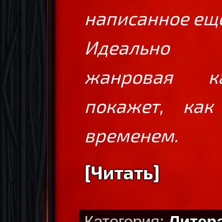
написанное ещё
Идеально х
жанровая ка
покажет, как
временем.
[Читать]
Категория:
Литер