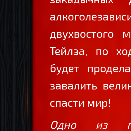
алкоголезавис
двухвостого м
Тейлза, по хо
будет продела
завалить вели
спасти мир!
Одно из пе