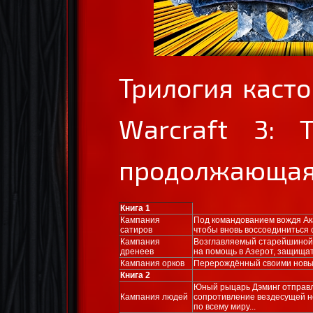
Трилогия каст
Warcraft 3: T
продолжающая 
Книга 1
Кампания
Под командованием вождя Ак
сатиров
чтобы вновь воссоединиться 
Кампания
Возглавляемый старейшиной 
дренеев
на помощь в Азерот, защищат
Кампания орков
Перерождённый своими новым
Книга 2
Юный рыцарь Дэминг отправл
Кампания людей
сопротивление вездесущей не
по всему миру...