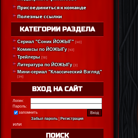
Присоединиться к команде
Полезные ссылки
КАТЕГОРИИ РАЗДЕЛА
Сериал "Соник ЙОЖЫГ"
[40]
Комиксы по ЙОЖЫГу
[43]
Трейлеры
[18]
Литература по ЙОЖЫГу
[3]
Мини-сериал "Классический Взгляд"
[34]
ВХОД НА САЙТ
Логин:
Пароль:
запомнить
Забыл пароль
|
Регистрация
или
ПОИСК