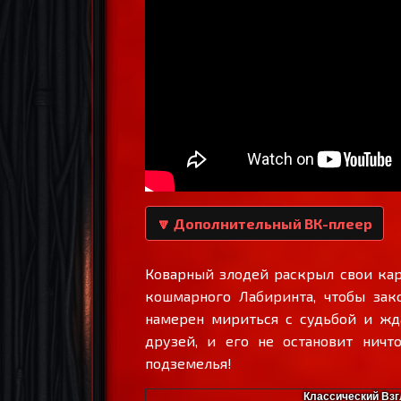
🔽 Дополнительный ВК-плеер
Коварный злодей раскрыл свои кар
кошмарного Лабиринта, чтобы зако
намерен мириться с судьбой и жда
друзей, и его не остановит ничт
подземелья!
Классический Взг