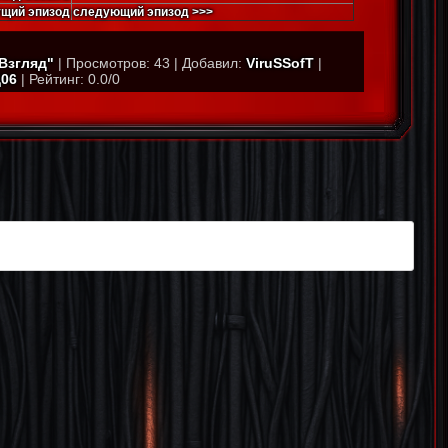
щий эпизод
следующий эпизод >>>
Взгляд"
|
Просмотров
:
43
|
Добавил
:
ViruSSofT
|
06
|
Рейтинг
:
0.0
/
0