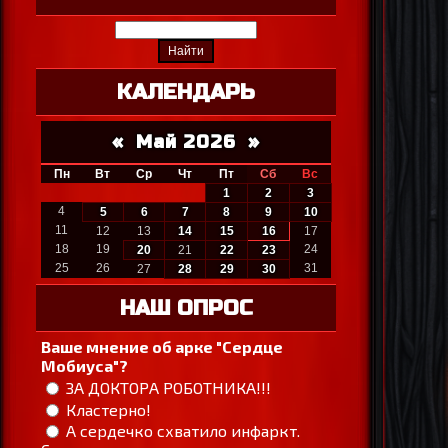
КАЛЕНДАРЬ
«
Май 2026
»
Пн
Вт
Ср
Чт
Пт
Сб
Вс
1
2
3
4
5
6
7
8
9
10
11
12
13
14
15
16
17
18
19
24
20
21
22
23
25
26
31
27
28
29
30
НАШ ОПРОС
Ваше мнение об арке "Сердце
Мобиуса"?
ЗА ДОКТОРА РОБОТНИКА!!!
Кластерно!
А сердечко схватило инфаркт.