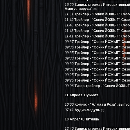
16:50
Запись стрима / Интерактивный
Амогус-вируса"
(0)
11:51
Трейлер - "Соник ЙОЖЫГ" Сезон
11:49
Трейлер - "Соник ЙОЖЫГ" Сезон
11:46
Трейлер - "Соник ЙОЖЫГ" Сезон
11:43
Трейлер - "Соник ЙОЖЫГ" Сезон
11:41
Трейлер - "Соник ЙОЖЫГ" Сезон
09:37
Трейлер - "Соник ЙОЖЫГ" Сезон
09:36
Трейлер - "Соник ЙОЖЫГ" Сезон
09:35
Трейлер - "Соник ЙОЖЫГ" Сезон
09:33
Трейлер - "Соник ЙОЖЫГ" Сезон
09:32
Трейлер - "Соник ЙОЖЫГ" Сезон
09:31
Трейлер - "Соник ЙОЖЫГ" Сезон
09:25
Трейлер - "Соник ЙОЖЫГ" Сезон
09:25
Трейлер - "Соник ЙОЖЫГ" Сезо
09:06
Тизер-трейлер - "Соник ЙОЖЫГ
11 Апреля, Суббота
10:00
Комикс - "Алмаз и Роза", выпус
07:41
Аудио-модуль
(0)
10 Апреля, Пятница
12:40
Запись стрима / Интерактивный