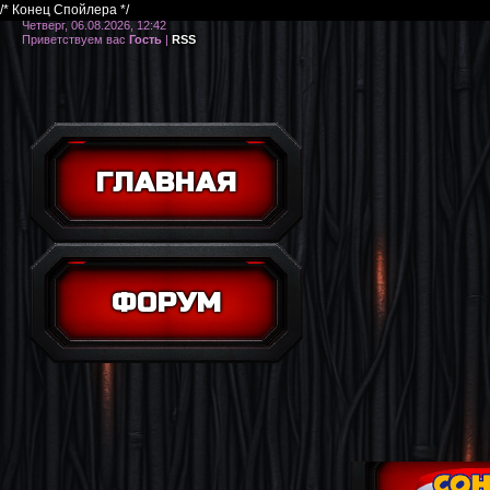
/* Конец Спойлера */
Четверг, 06.08.2026, 12:42
Приветствуем вас
Гость
|
RSS
ГЛАВНАЯ
ФОРУМ