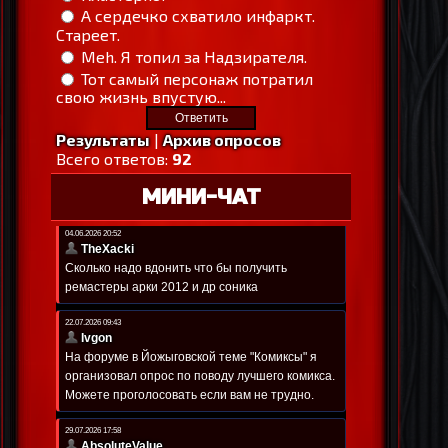
А сердечко схватило инфаркт.
Стареет.
Meh. Я топил за Надзирателя.
Тот самый персонаж потратил
свою жизнь впустую...
Результаты
|
Архив опросов
Всего ответов:
92
МИНИ-ЧАТ