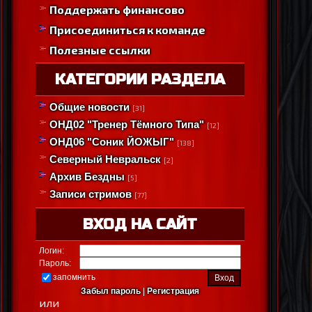
Поддержать финансово
Присоединиться к команде
Полезные ссылки
КАТЕГОРИИ РАЗДЕЛА
Общие новости
[31]
ОНД02 "Тренер Тёмного Типа"
[12]
ОНД06 "Соник ЙОЖЫГ"
[138]
Северный Невральск
[2]
Архив Бездны
[5]
Записи стримов
[77]
ВХОД НА САЙТ
Логин:
Пароль:
запомнить
Забыл пароль
|
Регистрация
или