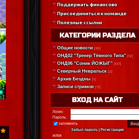
Поддержать финансово
Присоединиться к команде
Полезные ссылки
КАТЕГОРИИ РАЗДЕЛА
Общие новости
[30]
ОНД02 "Тренер Тёмного Типа"
[12]
ОНД06 "Соник ЙОЖЫГ"
[137]
Северный Невральск
[2]
Архив Бездны
[5]
Записи стримов
[77]
ВХОД НА САЙТ
Логин:
Пароль:
запомнить
Забыл пароль
|
Регистрация
или