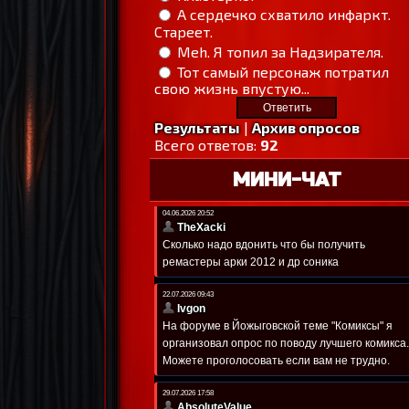
А сердечко схватило инфаркт.
Стареет.
Meh. Я топил за Надзирателя.
Тот самый персонаж потратил
свою жизнь впустую...
Результаты
|
Архив опросов
Всего ответов:
92
МИНИ-ЧАТ