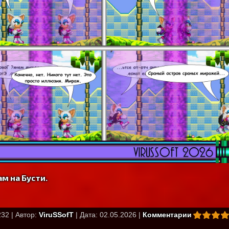
м на Бусти.
32 | Автор:
ViruSSofT
| Дата: 02.05.2026 |
Комментарии