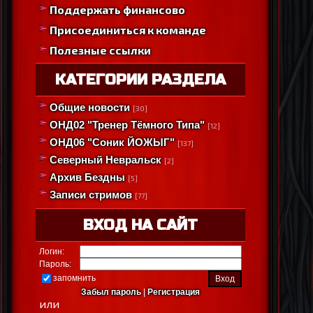
Поддержать финансово
Присоединиться к команде
Полезные ссылки
КАТЕГОРИИ РАЗДЕЛА
Общие новости
[30]
ОНД02 "Тренер Тёмного Типа"
[12]
ОНД06 "Соник ЙОЖЫГ"
[137]
Северный Невральск
[2]
Архив Бездны
[5]
Записи стримов
[77]
ВХОД НА САЙТ
Логин:
Пароль:
запомнить
Забыл пароль
|
Регистрация
или