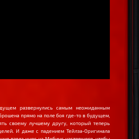
удущем развернулись самым неожиданным
брошена прямо на поле боя где-то в будущем,
ять своему лучшему другу, который теперь
целей. И даже с падением Тейлза-Оригинала
 уже взяла курс на Мобиус настоящего, чтобы