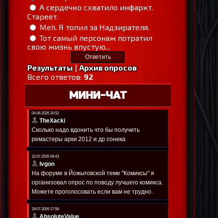
А сердечко схватило инфаркт.
Стареет.
Meh. Я топил за Надзирателя.
Тот самый персонаж потратил
свою жизнь впустую...
Результаты
|
Архив опросов
Всего ответов:
92
МИНИ-ЧАТ