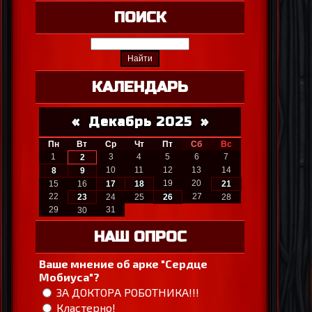
ПОИСК
КАЛЕНДАРЬ
«
Декабрь 2025
»
Пн
Вт
Ср
Чт
Пт
Сб
Вс
1
3
4
5
6
7
2
10
11
12
13
14
8
9
19
20
15
16
17
18
21
22
27
23
24
25
26
28
29
31
30
НАШ ОПРОС
Ваше мнение об арке "Сердце
Мобиуса"?
ЗА ДОКТОРА РОБОТНИКА!!!
Кластерно!