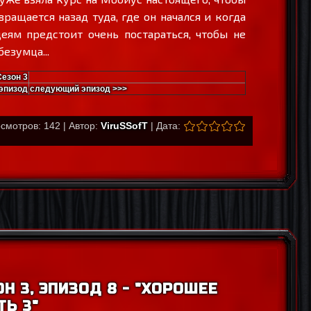
ращается назад туда, где он начался и когда
еям предстоит очень постараться, чтобы не
езумца...
Сезон 3
эпизод
следующий эпизод >>>
смотров: 142 | Автор:
ViruSSofT
| Дата:
Н 3, ЭПИЗОД 8 - "ХОРОШЕЕ
ТЬ 3"