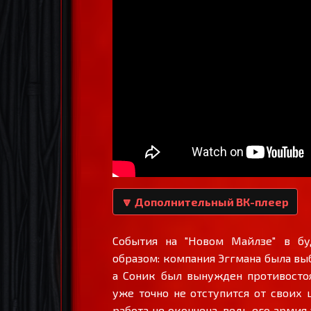
🔽 Дополнительный ВК-плеер
События на "Новом Майлзе" в б
образом: компания Эггмана была вы
а Соник был вынужден противосто
уже точно не отступится от своих 
работа не окончена, ведь его армия