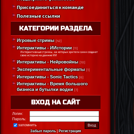
Присоединиться к команде
Полезные ссылки
КАТЕГОРИИ РАЗДЕЛА
Игровые стримы
[42]
Интерактивы - ИИстории
[11]
Интерактивные стримы, на которых зрители сами создают
свою историю на движке ИИ
Интерактивы - Нейровойны
[10]
Экспериментальные форматы
[1]
Интерактивы - Sonic Tactics
[6]
Интерактивы - Время большого
бизнеса и бутылки водки
[7]
ВХОД НА САЙТ
Логин:
Пароль:
запомнить
Забыл пароль
|
Регистрация