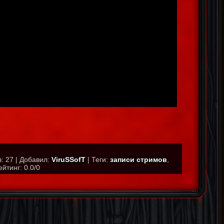
в
:
27
|
Добавил
:
ViruSSofT
|
Теги
:
записи стримов
,
ейтинг
:
0.0
/
0