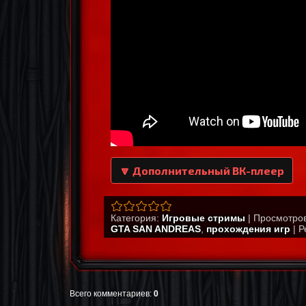
🔽 Дополнительный ВК-плеер
Категория
:
Игровые стримы
|
Просмотро
GTA SAN ANDREAS
,
прохождения игр
|
Р
Всего комментариев
:
0