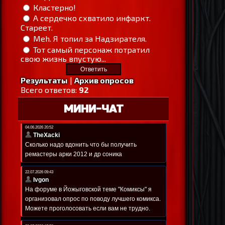
Кластерно!
А сердечко схватило инфаркт.
Стареет.
Meh. Я топил за Надзирателя.
Тот самый персонаж потратил
свою жизнь впустую...
Результаты
|
Архив опросов
Всего ответов:
92
МИНИ-ЧАТ