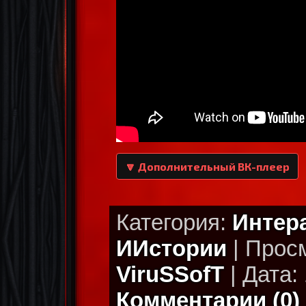
🔽 Дополнительный ВК-плеер
Категория:
Интер
ИИстории
| Просм
ViruSSofT
| Дата: 
Комментарии (0)