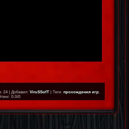
в
:
24
|
Добавил
:
ViruSSofT
|
Теги
:
прохождения игр
,
йтинг
:
0.0
/
0