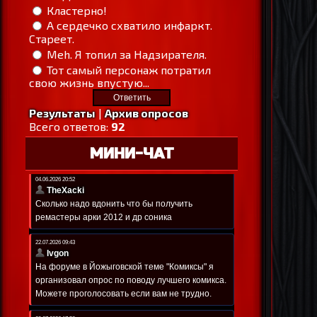
Кластерно!
А сердечко схватило инфаркт.
Стареет.
Meh. Я топил за Надзирателя.
Тот самый персонаж потратил
свою жизнь впустую...
Результаты
|
Архив опросов
Всего ответов:
92
МИНИ-ЧАТ