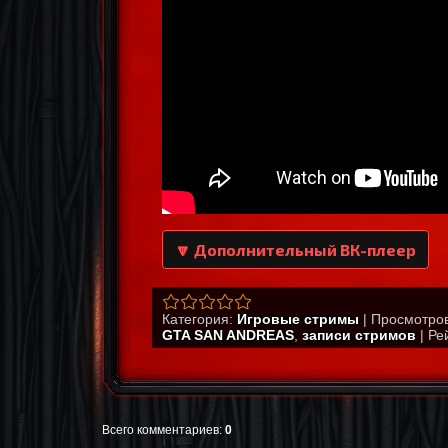
🔽 Дополнительный ВК-плеер
Категория
:
Игровые стримы
|
Просмотро
GTA SAN ANDREAS
,
записи стримов
|
Ре
Всего комментариев
:
0