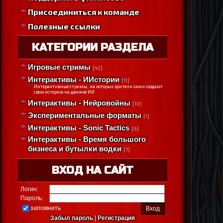
Присоединиться к команде
Полезные ссылки
КАТЕГОРИИ РАЗДЕЛА
Игровые стримы
[42]
Интерактивы - ИИстории
[11]
Интерактивные стримы, на которых зрители сами создают
свою историю на движке ИИ
Интерактивы - Нейровойны
[10]
Экспериментальные форматы
[1]
Интерактивы - Sonic Tactics
[6]
Интерактивы - Время большого
бизнеса и бутылки водки
[7]
ВХОД НА САЙТ
Логин:
Пароль:
запомнить
Забыл пароль
|
Регистрация