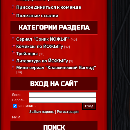
Присоединиться к команде
Полезные ссылки
КАТЕГОРИИ РАЗДЕЛА
Сериал "Соник ЙОЖЫГ"
[40]
Комиксы по ЙОЖЫГу
[42]
Трейлеры
[18]
Литература по ЙОЖЫГу
[3]
Мини-сериал "Классический Взгляд"
[34]
ВХОД НА САЙТ
Логин:
Пароль:
запомнить
Забыл пароль
|
Регистрация
или
ПОИСК