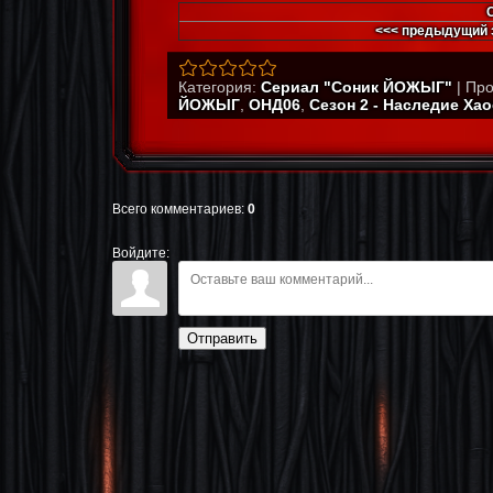
<<< предыдущий 
Категория
:
Сериал "Соник ЙОЖЫГ"
|
Про
ЙОЖЫГ
,
ОНД06
,
Сезон 2 - Наследие Хао
Всего комментариев
:
0
Войдите:
Отправить