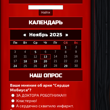
КАЛЕНДАРЬ
«
Ноябрь 2025
»
Пн
Вт
Ср
Чт
Пт
Сб
Вс
2
1
3
4
6
7
9
5
8
10
11
14
15
16
12
13
17
21
22
23
18
19
20
28
30
24
25
26
27
29
НАШ ОПРОС
Ваше мнение об арке "Сердце
Мобиуса"?
ЗА ДОКТОРА РОБОТНИКА!!!
Кластерно!
А сердечко схватило инфаркт.