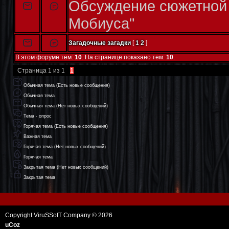
Обсуждение сюжетной 
Мобиуса"
Загадочные загадки
[
1
2
]
В этом форуме тем:
10
. На странице показано тем:
10
.
Страница
1
из
1
1
Обычная тема (Есть новые сообщения)
Обычная тема
Обычная тема (Нет новых сообщений)
Тема - опрос
Горячая тема (Есть новые сообщения)
Важная тема
Горячая тема (Нет новых сообщений)
Горячая тема
Закрытая тема (Нет новых сообщений)
Закрытая тема
Copyright ViruSSofT Company © 2026
uCoz