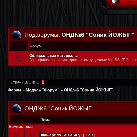
Подфорумы:
ОНД№6 "Соник ЙОЖЫГ"
Форум
Официальные материалы
Все официальные материалы, выпущенные ViruSSofT Compa
Страница
1
из
1
1
Форум
»
Модуль "Форум"
»
ОНД№6 "Соник ЙОЖЫГ"
ОНД№6 "Соник ЙОЖЫГ"
Тема
Важные темы
Фан-арт по "ЙОЖЫГу"
[
1
2
3
]