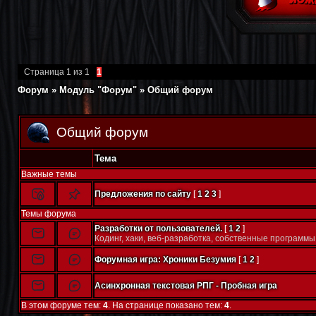
Страница
1
из
1
1
Форум
»
Модуль "Форум"
»
Общий форум
Общий форум
Тема
Важные темы
Предложения по сайту
[
1
2
3
]
Темы форума
Разработки от пользователей.
[
1
2
]
Кодинг, хаки, веб-разработка, собственные программы 
Форумная игра: Хроники Безумия
[
1
2
]
Асинхронная текстовая РПГ - Пробная игра
В этом форуме тем:
4
. На странице показано тем:
4
.