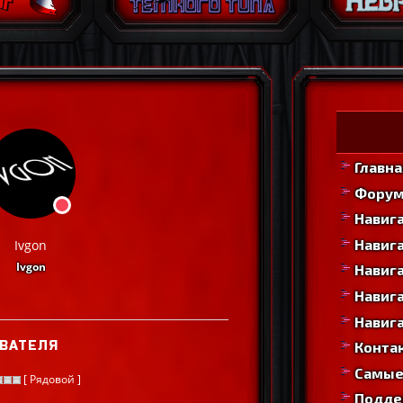
Главна
Фору
Навиг
Навига
Ivgon
Ivgon
Навига
Навига
Навига
ВАТЕЛЯ
Конта
Самые
[ Рядовой ]
Подде