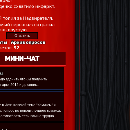
дечко схватило инфаркт.
Я топил за Надзирателя.
амый персонаж потратил
нь впустую...
аты
|
Архив опросов
ветов:
92
МИНИ-ЧАТ