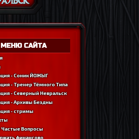
МЕНЮ САЙТА
я
м
ация - Соник ЙОЖЫГ
ция - Тренер Тёмного Типа
ция - Северный Невральск
ция - Архивы Бездны
ция - стримы
кты
 Частые Вопросы
ржать финансово