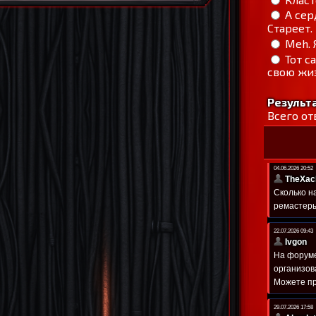
А сер
Стареет.
Meh. 
Тот с
свою жиз
Результ
Всего от