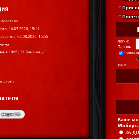
Присо
ЦИЯ
Полез
ьзователи
ота, 14.03.2026, 15:11
ресенье, 02.08.2026, 15:55
Логин:
чина
Пароль:
Июня 1995 [
31
Близнецы ]
запомни
З
или
ес скрыт
ВАТЕЛЯ
форум (
19
)
Ваше мн
Мобиуса
ЗА Д
Класт