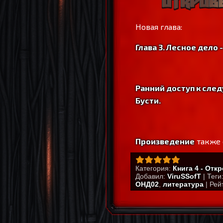
Новая глава:
Глава 3. Лесное дело
Ранний доступ к сле
Бусти.
Произведение
также 
Категория
:
Книга 4 - Отк
Добавил
:
ViruSSofT
|
Теги
ОНД02
,
литература
|
Рей