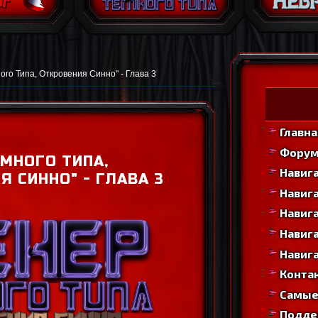
ого Типа, Откровения Синно" - Глава 3
Главна
Фору
ЁМНОГО ТИПА,
Навиг
Я СИННО" - ГЛАВА 3
Навига
Навига
Навига
Навига
Конта
Самые
Подде