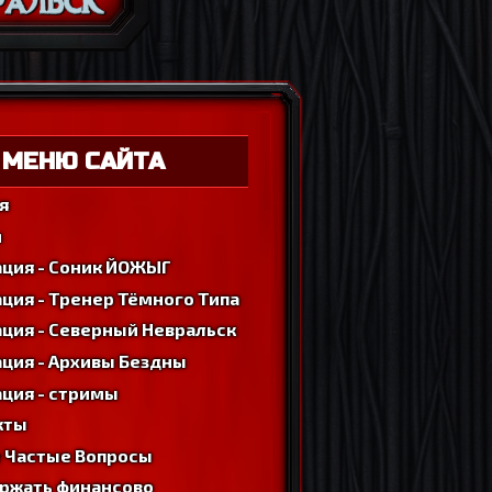
МЕНЮ САЙТА
я
м
ация - Соник ЙОЖЫГ
ция - Тренер Тёмного Типа
ция - Северный Невральск
ция - Архивы Бездны
ция - стримы
кты
 Частые Вопросы
ржать финансово