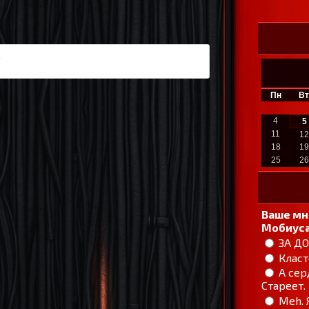
Пн
Вт
4
5
11
12
18
19
25
26
Ваше мн
Мобиуса
ЗА Д
Класт
А сер
Стареет.
Meh. 