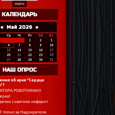
КАЛЕНДАРЬ
«
Май 2026
»
Ср
Чт
Пт
Сб
Вс
1
2
3
6
7
8
9
10
13
14
15
16
17
24
20
21
22
23
31
27
28
29
30
НАШ ОПРОС
ение об арке "Сердце
"?
ОКТОРА РОБОТНИКА!!!
ерно!
дечко схватило инфаркт.
Я топил за Надзирателя.