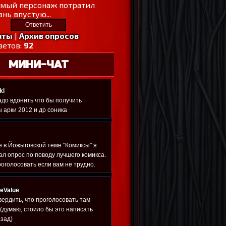
амый персонаж потратил
нь впустую...
аты
|
Архив опросов
ветов:
92
МИНИ-ЧАТ