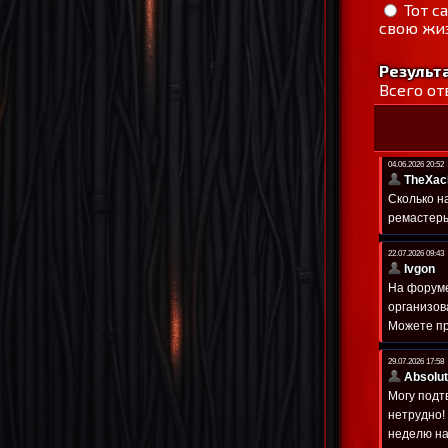
Тот с
свою жиз
Результ
Всего от