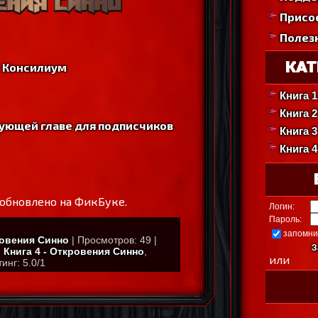
Присо
Полез
КАТ
 - Консилиум
Книга 1
Книга 
дующей главе для подписчиков
Книга 3
Книга 
обновлено на ФикБуке.
Логин:
Пароль:
запомни
ровения Синно
|
Просмотров
:
49
|
З
:
Книга 4 - Откровения Синно
,
или
тинг
:
5.0
/
1