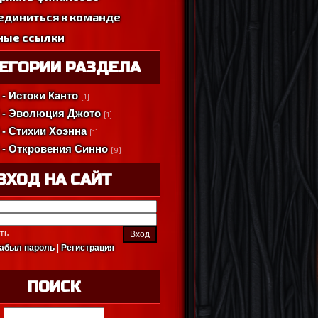
единиться к команде
ные ссылки
ЕГОРИИ РАЗДЕЛА
 - Истоки Канто
[1]
2 - Эволюция Джото
[1]
 - Стихии Хоэнна
[1]
4 - Откровения Синно
[9]
ВХОД НА САЙТ
ть
абыл пароль
|
Регистрация
ПОИСК