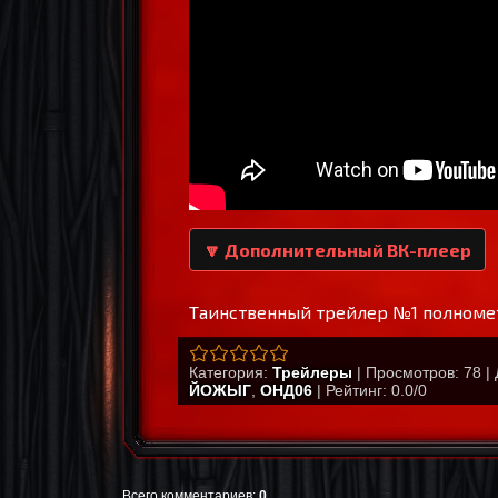
🔽 Дополнительный ВК-плеер
Таинственный трейлер №1 полнометр
Категория
:
Трейлеры
|
Просмотров
:
78
|
ЙОЖЫГ
,
ОНД06
|
Рейтинг
:
0.0
/
0
Всего комментариев
:
0