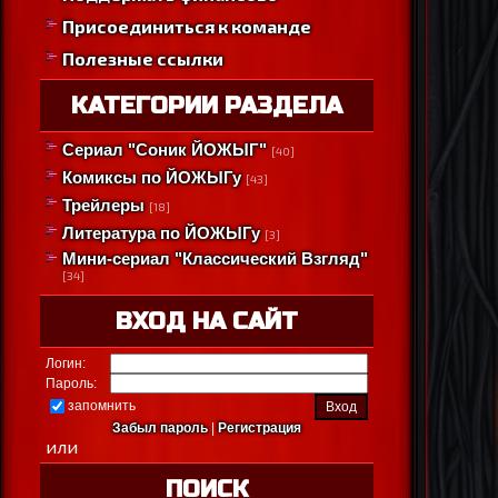
Присоединиться к команде
Полезные ссылки
КАТЕГОРИИ РАЗДЕЛА
Сериал "Соник ЙОЖЫГ"
[40]
Комиксы по ЙОЖЫГу
[43]
Трейлеры
[18]
Литература по ЙОЖЫГу
[3]
Мини-сериал "Классический Взгляд"
[34]
ВХОД НА САЙТ
Логин:
Пароль:
запомнить
Забыл пароль
|
Регистрация
или
ПОИСК