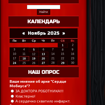
КАЛЕНДАРЬ
«
Ноябрь 2025
»
Пн
Вт
Ср
Чт
Пт
Сб
Вс
2
1
3
4
6
7
9
5
8
10
11
14
15
16
12
13
17
21
22
23
18
19
20
28
30
24
25
26
27
29
НАШ ОПРОС
Ваше мнение об арке "Сердце
Мобиуса"?
ЗА ДОКТОРА РОБОТНИКА!!!
Кластерно!
А сердечко схватило инфаркт.