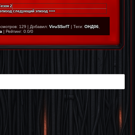
Сезон 2
эпизод
следующий эпизод >>>
смотров
:
129
|
Добавил
:
ViruSSofT
|
Теги
:
ОНД06
,
а
|
Рейтинг
:
0.0
/
0