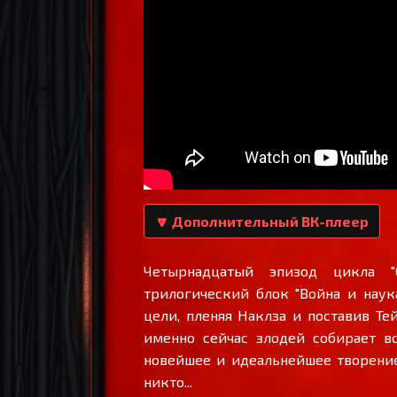
🔽 Дополнительный ВК-плеер
Четырнадцатый эпизод цикла "
трилогический блок "Война и наука
цели, пленяя Наклза и поставив Т
именно сейчас злодей собирает вс
новейшее и идеальнейшее творение
никто...