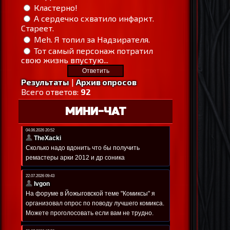
Кластерно!
А сердечко схватило инфаркт.
Стареет.
Meh. Я топил за Надзирателя.
Тот самый персонаж потратил
свою жизнь впустую...
Результаты
|
Архив опросов
Всего ответов:
92
МИНИ-ЧАТ