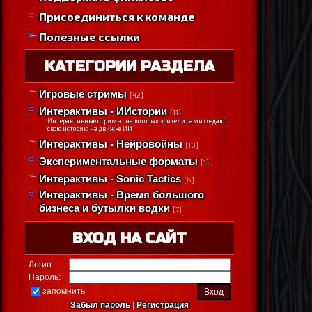
Присоединиться к команде
Полезные ссылки
КАТЕГОРИИ РАЗДЕЛА
Игровые стримы
[42]
Интерактивы - ИИстории
[11]
Интерактивные стримы, на которых зрители сами создают
свою историю на движке ИИ
Интерактивы - Нейровойны
[10]
Экспериментальные форматы
[1]
Интерактивы - Sonic Tactics
[6]
Интерактивы - Время большого
бизнеса и бутылки водки
[7]
ВХОД НА САЙТ
Логин:
Пароль:
запомнить
Забыл пароль
|
Регистрация