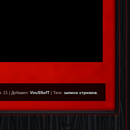
в
:
21
|
Добавил
:
ViruSSofT
|
Теги
:
записи стримов
,