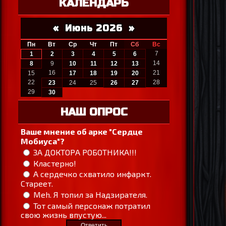
КАЛЕНДАРЬ
«
Июнь 2026
»
Пн
Вт
Ср
Чт
Пт
Сб
Вс
7
1
2
3
4
5
6
14
8
9
10
11
12
13
16
21
15
17
18
19
20
22
28
23
24
25
26
27
29
30
НАШ ОПРОС
Ваше мнение об арке "Сердце
Мобиуса"?
ЗА ДОКТОРА РОБОТНИКА!!!
Кластерно!
А сердечко схватило инфаркт.
Стареет.
Meh. Я топил за Надзирателя.
Тот самый персонаж потратил
свою жизнь впустую...