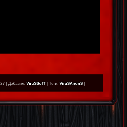
27
|
Добавил
:
ViruSSofT
|
Теги
:
ViruSAnonS
|