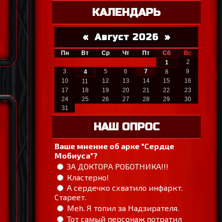
КАЛЕНДАРЬ
«
Август 2026
»
Пн
Вт
Ср
Чт
Пт
Сб
Вс
2
1
3
5
6
7
9
4
8
10
12
13
14
15
16
11
17
18
19
20
21
22
23
24
25
26
27
28
29
30
31
НАШ ОПРОС
Ваше мнение об арке "Сердце
Мобиуса"?
ЗА ДОКТОРА РОБОТНИКА!!!
Кластерно!
А сердечко схватило инфаркт.
Стареет.
Meh. Я топил за Надзирателя.
Тот самый персонаж потратил