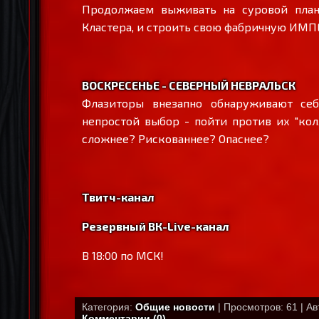
Продолжаем выживать на суровой план
Кластера, и строить свою фабричную И
ВОСКРЕСЕНЬЕ - СЕВЕРНЫЙ НЕВРАЛЬСК
Флазиторы внезапно обнаруживают себ
непростой выбор - пойти против их "кол
сложнее? Рискованнее? Опаснее?
Твитч-канал
Резервный ВК-Live-канал
В 18:00 по МСК!
Категория:
Общие новости
| Просмотров: 61 | А
Комментарии (0)