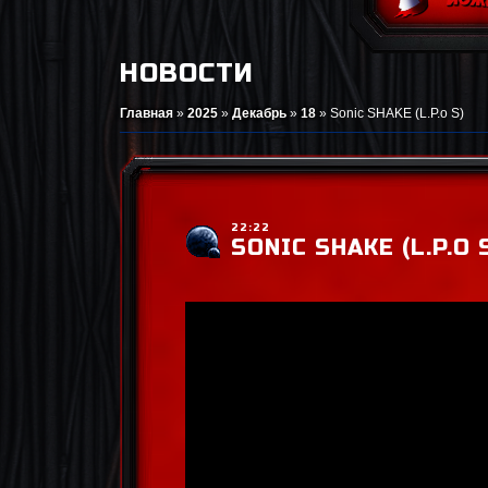
НОВОСТИ
Главная
»
2025
»
Декабрь
»
18
»
Sonic SHAKE (L.P.o S)
22:22
SONIC SHAKE (L.P.O 