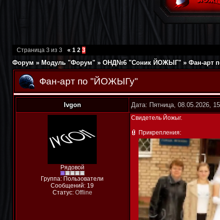
Страница
3
из
3
«
1
2
3
Форум
»
Модуль "Форум"
»
ОНД№6 "Соник ЙОЖЫГ"
»
Фан-арт 
Фан-арт по "ЙОЖЫГу"
Ivgon
Дата: Пятница, 08.05.2026, 1
Свидетель Йожыг.
Прикрепления:
Рядовой
Группа: Пользователи
Сообщений:
19
Статус:
Offline