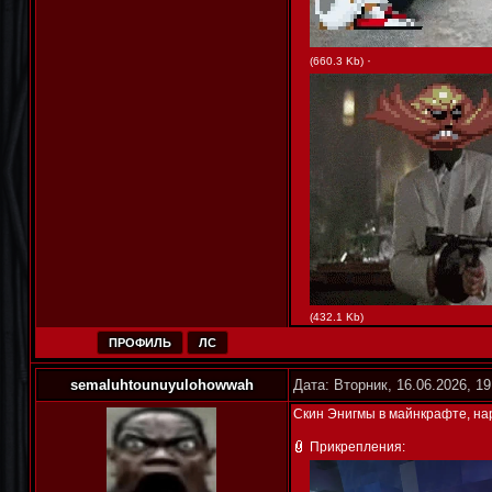
·
(660.3 Kb)
(432.1 Kb)
ПРОФИЛЬ
ЛС
semaluhtounuyulohowwah
Дата: Вторник, 16.06.2026, 1
Скин Энигмы в майнкрафте, на
Прикрепления: