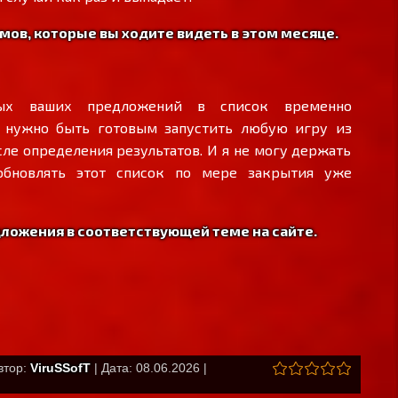
мов, которые вы ходите видеть в этом месяце.
вых ваших предложений в список временно
е нужно быть готовым запустить любую игру из
ле определения результатов. И я не могу держать
бновлять этот список по мере закрытия уже
дложения в соответствующей теме на сайте.
втор:
ViruSSofT
| Дата: 08.06.2026 |