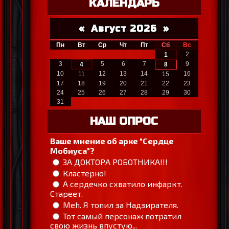
КАЛЕНДАРЬ
«
Август 2026
»
Пн
Вт
Ср
Чт
Пт
Сб
Вс
2
1
3
5
6
7
9
4
8
10
12
13
14
16
11
15
17
18
19
20
21
22
23
24
25
26
27
28
29
30
31
НАШ ОПРОС
Ваше мнение об арке "Сердце
Мобиуса"?
ЗА ДОКТОРА РОБОТНИКА!!!
Кластерно!
А сердечко схватило инфаркт.
Стареет.
Meh. Я топил за Надзирателя.
Тот самый персонаж потратил
свою жизнь впустую...