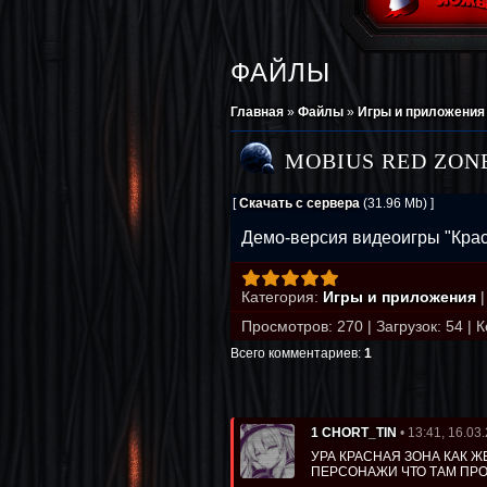
ФАЙЛЫ
Главная
»
Файлы
»
Игры и приложения
MOBIUS RED ZON
[
Скачать с сервера
(31.96 Mb)
]
Демо-версия видеоигры "Крас
Категория
:
Игры и приложения
Просмотров
:
270
|
Загрузок
:
54
|
К
Всего комментариев
:
1
1
• 13:41, 16.03
CHORT_TIN
УРА КРАСНАЯ ЗОНА КАК Ж
ПЕРСОНАЖИ ЧТО ТАМ ПРО