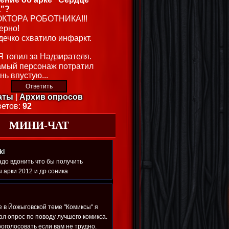
"?
ОКТОРА РОБОТНИКА!!!
ерно!
дечко схватило инфаркт.
Я топил за Надзирателя.
амый персонаж потратил
нь впустую...
аты
|
Архив опросов
ветов:
92
МИНИ-ЧАТ