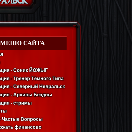
МЕНЮ САЙТА
ая
м
ация - Соник ЙОЖЫГ
ция - Тренер Тёмного Типа
ация - Северный Невральск
ация - Архивы Бездны
ция - стримы
кты
 Частые Вопросы
ржать финансово