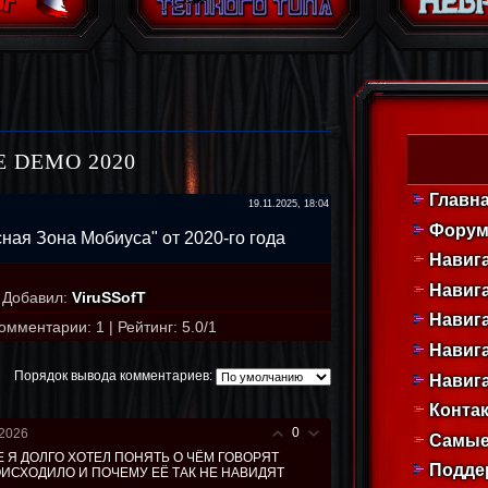
E DEMO 2020
Главн
19.11.2025, 18:04
Фору
ная Зона Мобиуса" от 2020-го года
Навиг
Навига
|
Добавил
:
ViruSSofT
Навиг
омментарии
:
1
|
Рейтинг
:
5.0
/
1
Навиг
Порядок вывода комментариев:
Навига
Конта
0
.2026
Самые
Е Я ДОЛГО ХОТЕЛ ПОНЯТЬ О ЧЁМ ГОВОРЯТ
Подде
ИСХОДИЛО И ПОЧЕМУ ЕЁ ТАК НЕ НАВИДЯТ