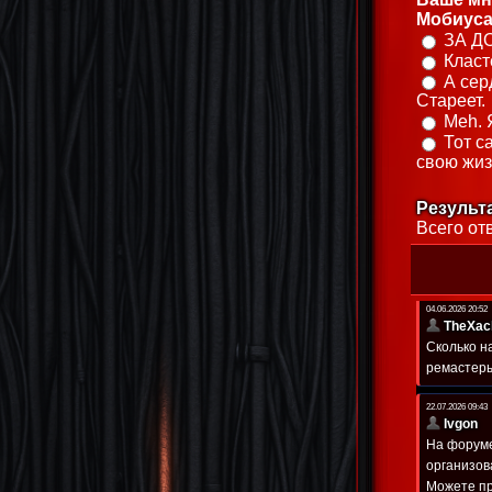
Мобиуса
ЗА Д
Класт
А сер
Стареет.
Meh. 
Тот с
свою жиз
Результ
Всего от