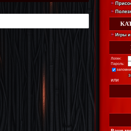
Присо
Полез
КА
Игры и
Логин:
Пароль:
запомни
З
или
Ваше мн