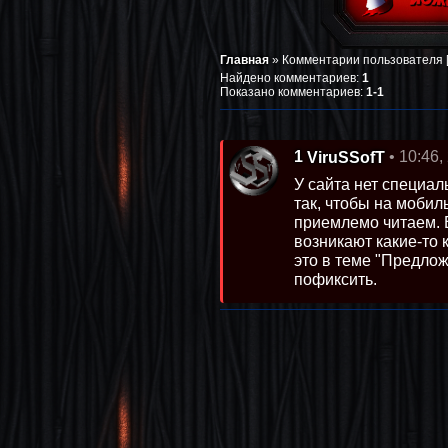
Главная
»
Комментарии пользователя [
Найдено комментариев
:
1
Показано комментариев
:
1-1
1
• 10:46,
ViruSSofT
У сайта нет специа
так, чтобы на мобил
приемлемо читаем. 
возникают какие-то 
это в теме "Предлож
пофиксить.