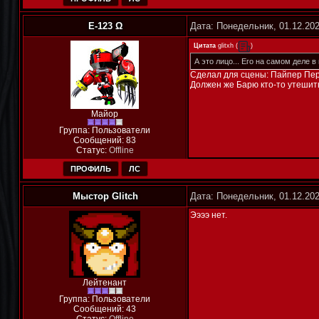
E-123 Ω
Дата: Понедельник, 01.12.202
Цитата
glitxh
(
)
А это лицо... Его на самом деле в 
Сделал для сцены: Пайпер Пер
Должен же Барю кто-то утешить
Майор
Группа: Пользователи
Сообщений:
83
Статус:
Offline
ПРОФИЛЬ
ЛС
Мыстор Glitch
Дата: Понедельник, 01.12.20
Ээээ нет.
Лейтенант
Группа: Пользователи
Сообщений:
43