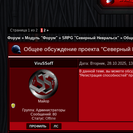
Страница
1
из
2
1
2
»
Форум
»
Модуль "Форум"
»
SRPG "Северный Невральск"
»
Обще
Общее обсуждение проекта "Северный 
ViruSSofT
Дата: Вторник, 28.10.2025, 1
В данной теме, вы можете обсу
"Регистрация способностей" пр
Майор
Группа: Администраторы
Сообщений:
80
Статус:
Offline
ПРОФИЛЬ
ЛС