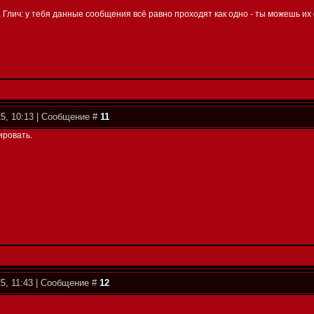
 Глич: у тебя данные сообщения всë равно проходят как одно - ты можешь их
25, 10:13 | Сообщение #
11
ировать.
5, 11:43 | Сообщение #
12