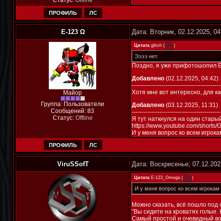
Статус:
Offline
ПРОФИЛЬ
ЛС
E-123 Ω
Дата: Вторник, 02.12.2025, 0
Цитата
glitxh
(
)
Ээээ нет.
Поздно, я уже прифотошопил Ба
Добавлено
(02.12.2025, 04:42)
---------------------------------------------
Хотя мне вот интересно, для к
Майор
Группа: Пользователи
Добавлено
(03.12.2025, 11:31)
Сообщений:
83
---------------------------------------------
Статус:
Offline
Я тут наткнулся на один стары
https://www.youtube.com/shorts/
И у меня вопрос ко всем игрока
ПРОФИЛЬ
ЛС
ViruSSofT
Дата: Воскресенье, 07.12.202
Цитата
E-123_Omega
(
)
И у меня вопрос ко всем игрокам 
Можно сказать, всё пошло под
"Вы сидите на кроватях голые. 
Самый простой и очевидный во