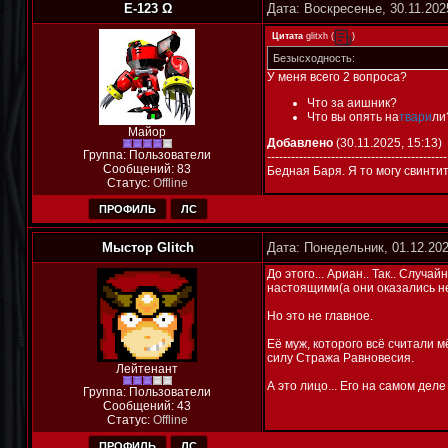
E-123 Ω
Дата: Воскресенье, 30.11.202
Цитата
glitxh
(
)
Безысходность:
У меня всего 2 вопроса?
Что за аишник?
Что вы опять на
твари
ли
Майор
Добавлено
(30.11.2025, 15:13)
Группа: Пользователи
---------------------------------------------
Сообщений:
83
Бедная Баря. Я то могу свинтить
Статус:
Offline
ПРОФИЛЬ
ЛС
Мыстор Glitch
Дата: Понедельник, 01.12.20
До этого... Ариан.. Так.. Слу
настоящими(а они оказались н
Но это не главное.
Еë муж, которого всё считали 
силу Стража Равновесия.
Лейтенант
А это лицо... Его на самом деле
Группа: Пользователи
Сообщений:
43
Статус:
Offline
ПРОФИЛЬ
ЛС