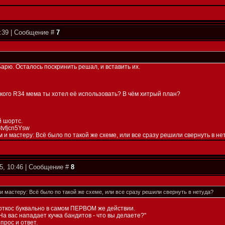
4:39 | Сообщение #
7
рю. Осталось поскринить решал, и вставить их.
акого R34 мема ты хотел её использовать? В чём хитрый план?
й шортс.
Gtvfjcn5Ysw
м и мастеру: Всё было по такой же схеме, или все сразу решили свернуть в не
5, 10:46 | Сообщение #
8
и мастеру: Всё было по такой же схеме, или все сразу решили свернуть в нетуда?
 откос буквально в самом ПЕРВОМ же действии.
На вас нападает кучка бандитов - что вы делаете?"
прос и ответ.