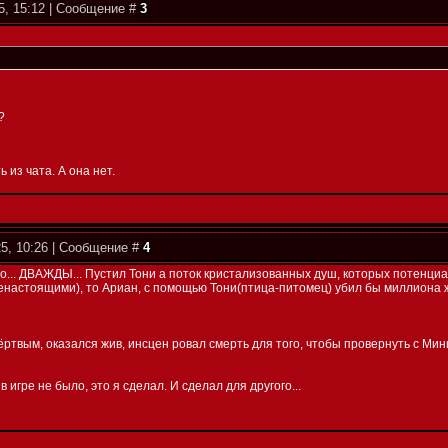
5, 15:12 | Сообщение #
3
?
 из чата. А она нет.
25, 10:26 | Сообщение #
4
чайно... ДВАЖДЫ... Пустил Тони а поток кристализованных душ, которых потенц
енастоящими), то Ариан, с помощью Тони(птица-питомец) убил бы миллиона 
мëртвым, оказался жив, инсцен ровал смерть для того, чтобы провернуть с Ми
 в игре не было, это я сделал. И сделал для другого...