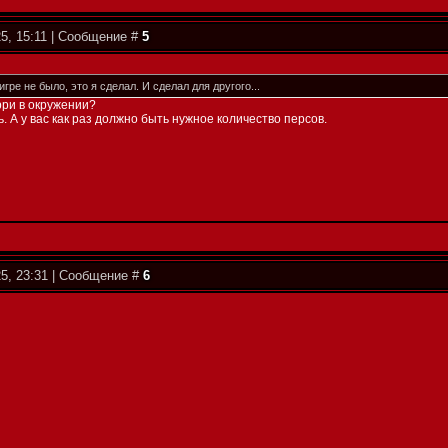
5, 15:11 | Сообщение #
5
игре не было, это я сделал. И сделал для другого...
ри в окружении?
. А у вас как раз должно быть нужное количество персов.
25, 23:31 | Сообщение #
6