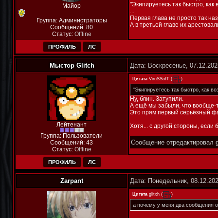
"Экипируетесь так быстро, как 
Майор
...
Первая глава не просто так наз
Группа: Администраторы
А в третьей главе их арестовал
Сообщений:
80
Статус:
Offline
ПРОФИЛЬ
ЛС
Мыстор Glitch
Дата: Воскресенье, 07.12.202
Цитата
ViruSSofT
(
)
"Экипируетесь так быстро, как во
Ну, блин. Затупили.
А ещё мы забыли, что вообще-т
Это прям первый серьёзный ф
Лейтенант
Хотя... с другой стороны, если
Группа: Пользователи
Сообщение отредактировал
Сообщений:
43
Статус:
Offline
ПРОФИЛЬ
ЛС
Zarpant
Дата: Понедельник, 08.12.20
Цитата
glitxh
(
)
а почему у меня два сообщения 