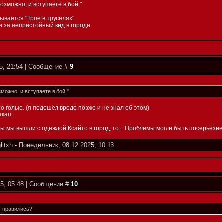
возможно, и вступаете в бой."
ывается "Трое в труселях".
и за непристойный вид в городе.
5, 21:54 | Сообщение #
9
зможно, и вступаете в бой."
о голые. (я подошёл вроде позже и не знал об этом)
акап.
 бы мы вышли с одеждой Ксайто в город, то... Проблемы могли быть посерьёзне
glitxh
-
Понедельник, 08.12.2025, 10:13
25, 05:48 | Сообщение #
10
отправились?