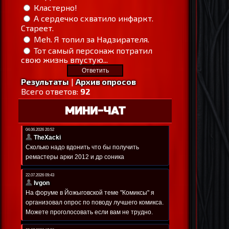
Кластерно!
А сердечко схватило инфаркт.
Стареет.
Meh. Я топил за Надзирателя.
Тот самый персонаж потратил
свою жизнь впустую...
Результаты
|
Архив опросов
Всего ответов:
92
МИНИ-ЧАТ