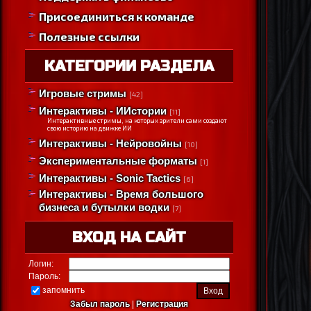
Присоединиться к команде
Полезные ссылки
КАТЕГОРИИ РАЗДЕЛА
Игровые стримы
[42]
Интерактивы - ИИстории
[11]
Интерактивные стримы, на которых зрители сами создают
свою историю на движке ИИ
Интерактивы - Нейровойны
[10]
Экспериментальные форматы
[1]
Интерактивы - Sonic Tactics
[6]
Интерактивы - Время большого
бизнеса и бутылки водки
[7]
ВХОД НА САЙТ
Логин:
Пароль:
запомнить
Забыл пароль
|
Регистрация