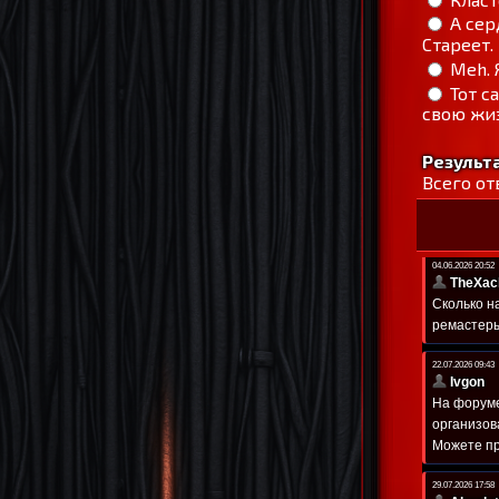
А сер
Стареет.
Meh. 
Тот с
свою жиз
Результ
Всего от