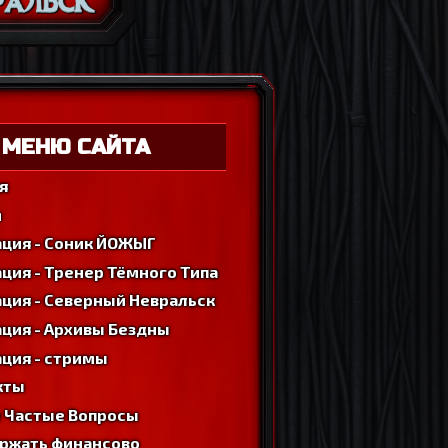
МЕНЮ САЙТА
я
м
ация - Соник ЙОЖЫГ
ция - Тренер Тёмного Типа
ция - Северный Невральск
ция - Архивы Бездны
ция - стримы
кты
 Частые Вопросы
ржать финансово