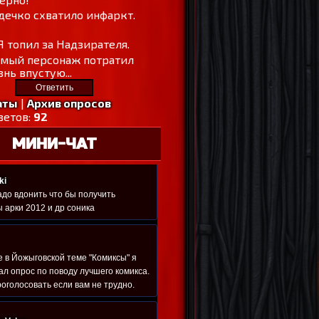
дечко схватило инфаркт.
Я топил за Надзирателя.
амый персонаж потратил
нь впустую...
аты
|
Архив опросов
ветов:
92
МИНИ-ЧАТ