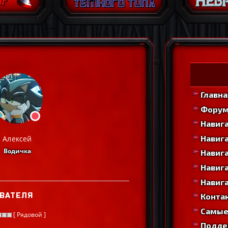
Главна
Фору
Навиг
Навига
Алексей
Водичка
Навига
Навига
Навига
ВАТЕЛЯ
Конта
Самые
[ Рядовой ]
Подде