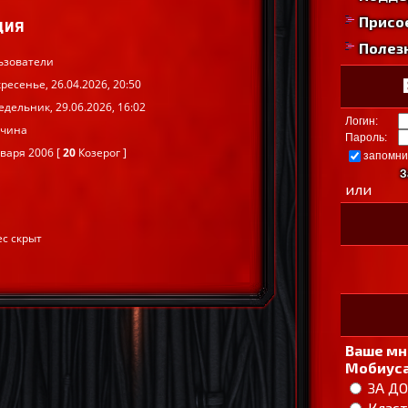
Присо
ЦИЯ
Полез
ьзователи
ресенье, 26.04.2026, 20:50
дельник, 29.06.2026, 16:02
Логин:
чина
Пароль:
варя 2006 [
20
Козерог ]
запомни
З
или
ес скрыт
Ваше мн
Мобиуса
ЗА Д
Класт